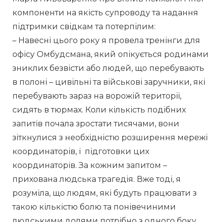
компоненти на якість супроводу та надання 
підтримки свідкам та потерпілим:
– Навесні цього року я провела тренінги для 
офісу Омбудсмана, який опікується родинами 
зниклих безвісти або людей, що перебувають 
в полоні – цивільні та військові заручники, які 
перебувають зараз на ворожій території, 
сидять в тюрмах. Коли кількість подібних 
запитів почала зростати тисячами, вони 
зіткнулися з необхідністю розширення мережі 
координаторів, і  підготовки цих 
координаторів. За кожним запитом – 
прихована людська трагедія. Вже тоді, я 
розуміла, що людям, які будуть працювати з 
такою кількістю болю та понівечиними 
людськими долями потрібно з одного боку 