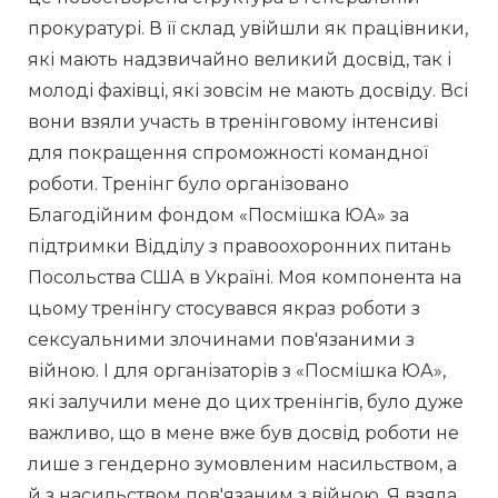
прокуратурі. В її склад увійшли як працівники, 
які мають надзвичайно великий досвід, так і 
молоді фахівці, які зовсім не мають досвіду. Всі 
вони взяли участь в тренінговому інтенсиві 
для покращення спроможності командної 
роботи. Тренінг було організовано 
Благодійним фондом «Посмішка ЮА» за 
підтримки Відділу з правоохоронних питань 
Посольства США в Україні. Моя компонента на 
цьому тренінгу стосувався якраз роботи з 
сексуальними злочинами пов'язаними з 
війною. І для організаторів з «Посмішка ЮА», 
які залучили мене до цих тренінгів, було дуже 
важливо, що в мене вже був досвід роботи не 
лише з гендерно зумовленим насильством, а 
й з насильством пов'язаним з війною. Я взяла 