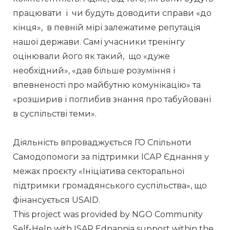
працювати  і  чи будуть доводити справи «до 
кінця»,  в певній мірі залежатиме репутація 
нашої держави. Самі учасники тренінгу 
оцінювали його як такий,  що «дуже 
необхідний», «дав більше розуміння і 
впевненості про майбутню комунікацію» та 
«розширив і поглибив знання про табуйовані 
в суспільстві теми». 
Діяльність впроваджується ГО Спільноти 
Самодопомоги за підтримки ІСАР Єднання у 
межах проєкту «Ініціатива секторальної 
підтримки громадянського суспільства», що 
фінансується USAID.
This project was provided by NGO Community 
Self-Help with ISAR Ednannia support within the 