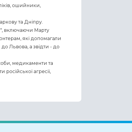
іків, ошийники, 
аркову та Дніпру.
, включаючи Марту 
онтерам, які допомагали 
о Львова, а звідти - до 
соби, медикаменти та 
 російської агресії, 