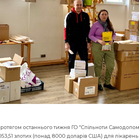
протягом останнього тижня ГО "Спільноти Самодопом
3,51 злотих (понад 8000 доларів США) для лікарень у 