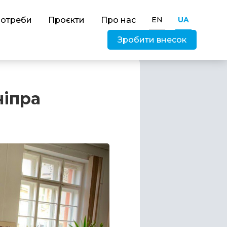
потреби
Проєкти
Про нас
EN
UA
Зробити внесок
ніпра