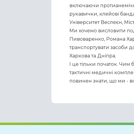
включаючи протианемічні 
рукавички, клейові бандаж
Університет Веслеєн, Міс
Ми хочемо висловити под
Пивоваренко, Романа Харе
транспортувати засоби до 
Харкова та Дніпра.
І це тільки початок. Чим
тактичні медичні комплект
повинен знати, що ми - в