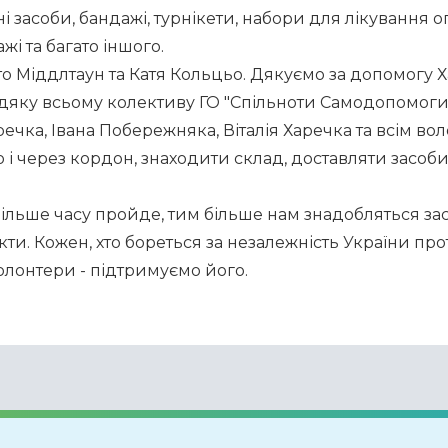
засоби, бандажі, турнікети, набори для лікування оп
і та багато іншого.
то Міддлтаун та Катя Кольцьо. Дякуємо за допомогу Х
яку всьому колективу ГО "Спільноти Самодопомоги"
чка, Івана Побережняка, Віталія Харечка та всім вол
і через кордон, знаходити склад, доставляти засоби д
 більше часу пройде, тим більше нам знадобляться за
и. Кожен, хто бореться за незалежність України проти
олонтери - підтримуємо його.