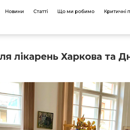
Новини
Статті
Що ми робимо
Критичні 
я лікарень Харкова та Д